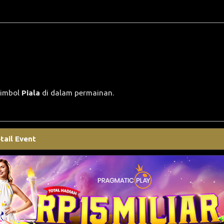
simbol
Piala
di dalam permainan.
tail Event