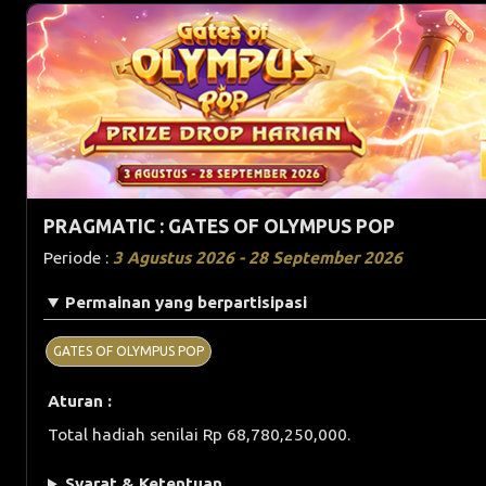
PRAGMATIC : GATES OF OLYMPUS POP
Periode :
3 Agustus 2026 - 28 September 2026
Permainan yang berpartisipasi
GATES OF OLYMPUS POP
Aturan :
Total hadiah senilai Rp 68,780,250,000.
Syarat & Ketentuan