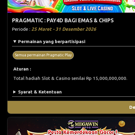
PRAGMATIC : PAY4D BAGI EMAS & CHIPS
Periode :
25 Maret - 31 Desember 2026
Permainan yang berpartisipasi
Semua permainan Pragmatic Play
Aturan :
Total hadiah Slot & Casino senilai Rp 15,000,000,000.
Syarat & Ketentuan
De